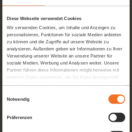
Die Fantastic ECO vereint Design- und Qualitätsmerkmale der
Fantastic-Familie mit ­einem hochwertigen manuellen Getriebe.
Diese Webseite verwendet Cookies
Über die 18-kg schweren Schwungmassen wird eine
wirkungsvolle Unterstützung für das Eintauchen der
Wir verwenden Cookies, um Inhalte und Anzeigen zu
Presselemente in die Frucht ermöglicht, so dass die Bewegung
personalisieren, Funktionen für soziale Medien anbieten
rund und flüssig bleibt. Ermüdungsfreies Arbeiten ist durch
zu können und die Zugriffe auf unsere Website zu
ergonomisch ausgelegten Kraftaufwand möglich.
analysieren. Außerdem geben wir Informationen zu Ihrer
Verwendung unserer Website an unsere Partner für
soziale Medien, Werbung und Analysen weiter. Unsere
Partner führen diese Informationen möglicherweise mit
weiteren Daten zusammen, die Sie ihnen bereitgestellt
haben oder die sie im Rahmen Ihrer Nutzung der Dienste
gesammelt haben.
Einwilligungsauswahl
Notwendig
Präferenzen