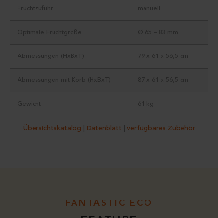
Fruchtzufuhr
manuell
Optimale Fruchtgröße
Ø 65 – 83 mm
Abmessungen (HxBxT)
79 x 61 x 56,5 cm
Abmessungen mit Korb (HxBxT)
87 x 61 x 56,5 cm
Gewicht
61 kg
Übersichtskatalog
|
Datenblatt
|
verfügbares Zubehör
FANTASTIC ECO