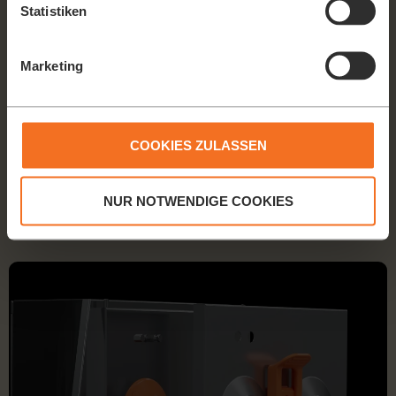
Statistiken
Marketing
FAST-CLEANING-KIT
COOKIES ZULASSEN
Let the dishwasher do the work. Die Reinigung war, dank dem
Fast-Cleaning-Kit, noch nie so einfach. Das gesamte Presswerk
NUR NOTWENDIGE COOKIES
geht in die Spülmaschine und sorgt für perfekte Hygiene.
Hygiene-Zertifiziert von Institut Hygienicum Graz.