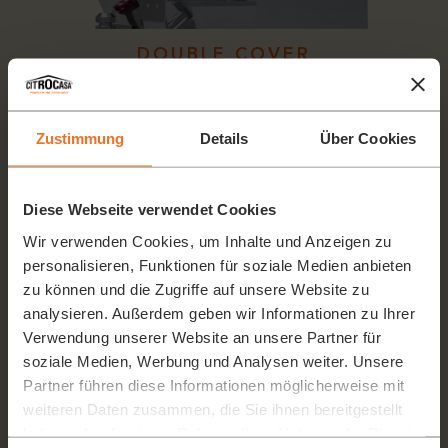
DOUBLE COVER
Das Double Cover ist der Schlüssel zur 2-Zonen-Technologie.
Durch die Demontage aller Komponenten, inklusive der
Maschinenrückwand (Double Cover), ist es möglich, absolute
Zustimmung
Details
Über Cookies
Bakterien- und Keimfreiheit zu garantieren und somit absolute
Hygiene und Sicherheit zu gewährleisten.
Diese Webseite verwendet Cookies
Wir verwenden Cookies, um Inhalte und Anzeigen zu
personalisieren, Funktionen für soziale Medien anbieten
zu können und die Zugriffe auf unsere Website zu
analysieren. Außerdem geben wir Informationen zu Ihrer
Verwendung unserer Website an unsere Partner für
soziale Medien, Werbung und Analysen weiter. Unsere
Partner führen diese Informationen möglicherweise mit
weiteren Daten zusammen, die Sie ihnen bereitgestellt
haben oder die sie im Rahmen Ihrer Nutzung der Dienste