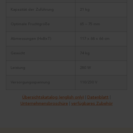
Kapazität der Zuführung
21 kg
Optimale Fruchtgröße
65 – 75 mm
Abmessungen (HxBxT)
117 x 68 x 66 cm
Gewicht
74 kg
Leistung
280 W
Versorgungsspannung
110/230 V
Übersichtskatalog (english only)
|
Datenblatt
|
Unternehmensbroschüre
|
verfügbares Zubehör