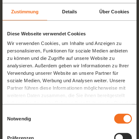
Zustimmung
Details
Über Cookies
Diese Webseite verwendet Cookies
Wir verwenden Cookies, um Inhalte und Anzeigen zu
personalisieren, Funktionen für soziale Medien anbieten
zu können und die Zugriffe auf unsere Website zu
analysieren. Außerdem geben wir Informationen zu Ihrer
SCHRAUBENLOSE MONTAGE
Verwendung unserer Website an unsere Partner für
soziale Medien, Werbung und Analysen weiter. Unsere
Dank des innovativen Citrocasa Speed-Lock-Systems können die
Partner führen diese Informationen möglicherweise mit
Presselemente der xPRO in nur einem Schritt gelöst werden. Die
weiteren Daten zusammen, die Sie ihnen bereitgestellt
schraubenlose Konstruktion und insgesamt weniger Teile
ermöglichen schnellste Handhabung und keine Ausfallzeiten
haben oder die sie im Rahmen Ihrer Nutzung der Dienste
aufgrund verlorener Maschinenelemente.
gesammelt haben.
Einwilligungsauswahl
Notwendig
Präferenzen