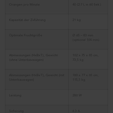
Orangen pro Minute
40 (2.7 L in 60 Sek.)
Kapazität der Zuführung
21 kg
Optimale Fruchtgröße
Ø 65 – 83 mm
(optional 100 mm)
Abmessungen (HxBxT), Gewicht
102 x 75 x 65 cm,
(ohne Unterbauwagen)
73,5 kg
Abmessungen (HxBxT), Gewicht (mit
180 x 77 x 65 cm,
Unterbauwagen)
115,5 kg
Leistung
280 W
Sicherung
6.3 A