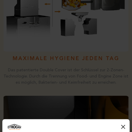
MAXIMALE HYGIENE JEDEN TAG
Das patentierte Double Cover ist der Schlüssel zur 2-Zonen-
Technologie. Durch die Trennung von Food- und Engine Zone ist
es möglich, Bakterien- und Keimfreiheit zu erreichen.