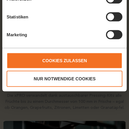
Statistiken
Marketing
COOKIES ZULASSEN
NUR NOTWENDIGE COOKIES
GRENZENLOSE
FRISCHE-VIELFALT
Die xPRO verwandelt dank austauschbarer Pressing-Kits alle
Früchte bis zu einem Durchmesser von 100 mm in Frische – egal
ob Orangen, Grapefruits, Zitronen, Limetten oder Granatäpfel.